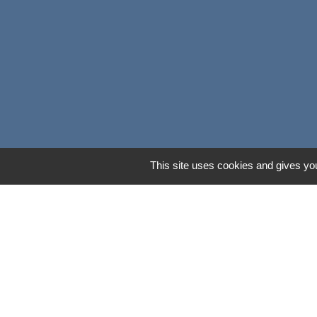
This site uses cookies and gives you
Operis - Dépôt 
Mentions légales
-
Poli