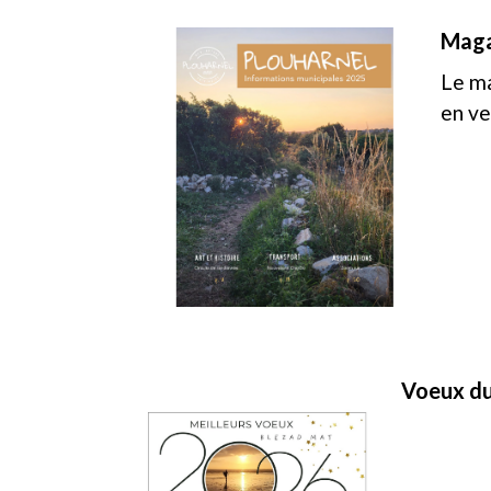
Maga
Le ma
en ve
Voeux du