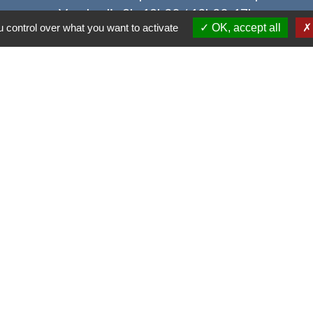
Vendredi : 9h-12h30 / 13h30-17h
 control over what you want to activate
OK, accept all
Liens
des dossiers d'urbanisme
tique de confidentialité
-
Accessibilité
-
Plan du sit
Site créé en partenariat avec Réseau des Communes