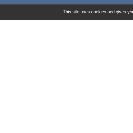
This site uses cookies and gives you
Operis - Dépôt 
Mentions légales
-
Poli