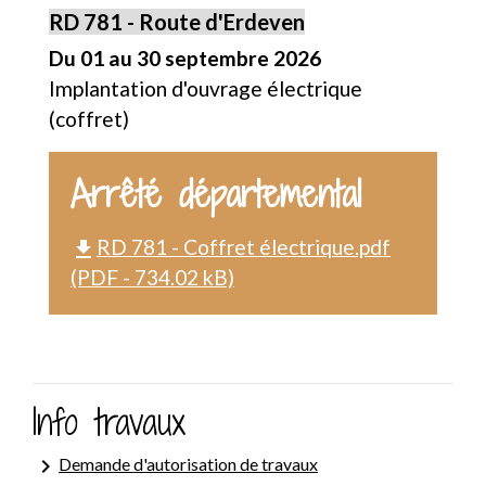
RD 781 - Route d'Erdeven
Du 01 au 30 septembre 2026
Implantation d'ouvrage électrique
(coffret)
Arrêté départemental
RD 781 - Coffret électrique.pdf
file_download
(PDF - 734.02 kB)
Info travaux
keyboard_arrow_right
Demande d'autorisation de travaux