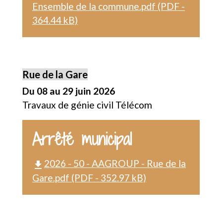
Ensemble de la commune.pdf (PDF -
364.44 kB)
Rue de la Gare
Du 08 au 29 juin 2026
Travaux de génie civil Télécom
Arrêté municipal
2026 - 50 - AAGROUP - Rue de la
file_download
Gare.pdf (PDF - 352.97 kB)