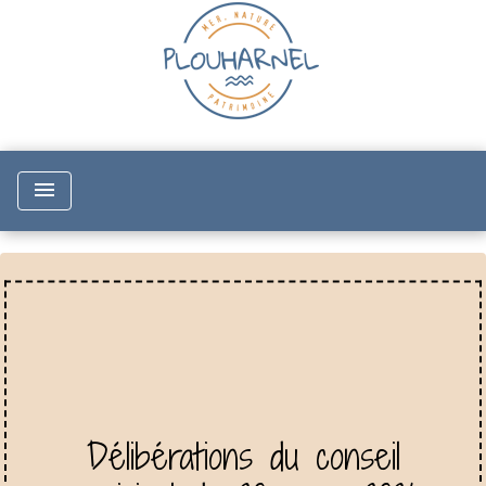
menu
Délibérations du conseil