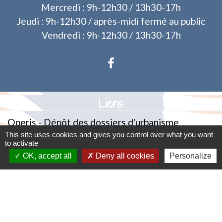
Mercredi : 9h-12h30 / 13h30-17h
Jeudi : 9h-12h30 / après-midi fermé au public
Vendredi : 9h-12h30 / 13h30-17h
Liens
Operis - Dépôt des dossiers d'urbanisme
This site uses cookies and gives you control over what you want
to activate
Mentions légales
-
Politique de confidentialité
-
OK, accept all
Deny all cookies
Personalize
Accessibilité
-
Plan du site
-
Gestion des cookies